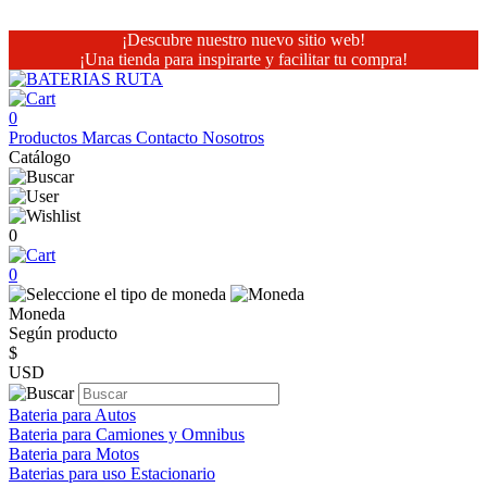
¡Descubre nuestro nuevo sitio web!
¡Una tienda para inspirarte y facilitar tu compra!
0
Productos
Marcas
Contacto
Nosotros
Catálogo
0
0
Moneda
Según producto
$
USD
Bateria para Autos
Bateria para Camiones y Omnibus
Bateria para Motos
Baterias para uso Estacionario