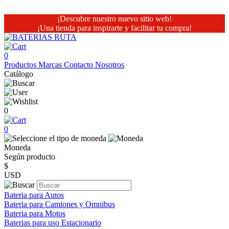
¡Descubre nuestro nuevo sitio web!
¡Una tienda para inspirarte y facilitar tu compra!
0
Productos
Marcas
Contacto
Nosotros
Catálogo
0
0
Moneda
Según producto
$
USD
Bateria para Autos
Bateria para Camiones y Omnibus
Bateria para Motos
Baterias para uso Estacionario