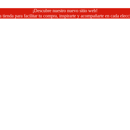
¡Descubre nuestro nuevo sitio web!
 tienda para facilitar tu compra, inspirarte y acompañarte en cada elecc