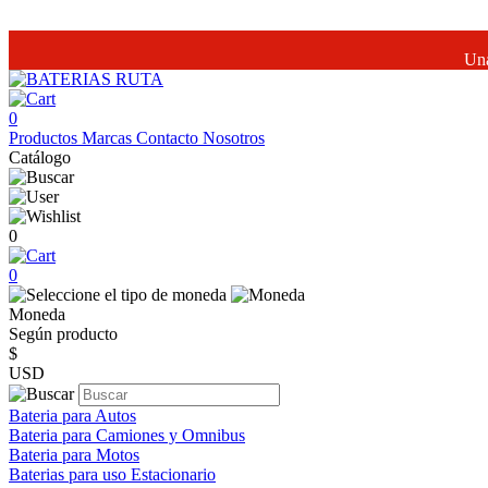
Una
0
Productos
Marcas
Contacto
Nosotros
Catálogo
0
0
Moneda
Según producto
$
USD
Bateria para Autos
Bateria para Camiones y Omnibus
Bateria para Motos
Baterias para uso Estacionario