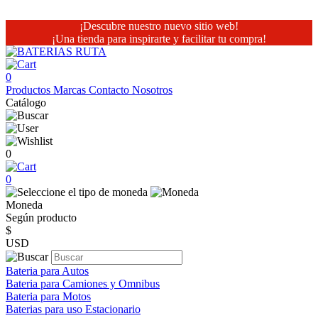
¡Descubre nuestro nuevo sitio web!
¡Una tienda para inspirarte y facilitar tu compra!
0
Productos
Marcas
Contacto
Nosotros
Catálogo
0
0
Moneda
Según producto
$
USD
Bateria para Autos
Bateria para Camiones y Omnibus
Bateria para Motos
Baterias para uso Estacionario