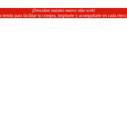
¡Descubre nuestro nuevo sitio web!
 tienda para facilitar tu compra, inspirarte y acompañarte en cada elecc