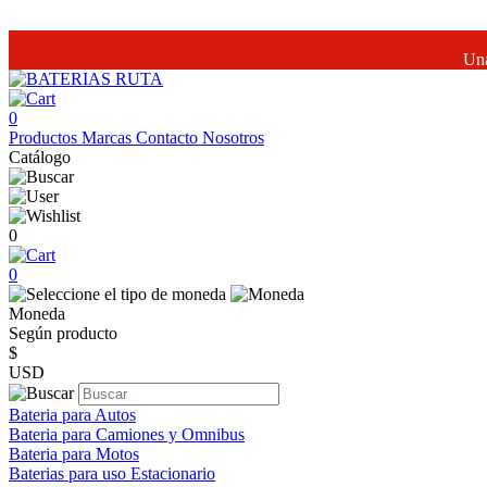
Una
0
Productos
Marcas
Contacto
Nosotros
Catálogo
0
0
Moneda
Según producto
$
USD
Bateria para Autos
Bateria para Camiones y Omnibus
Bateria para Motos
Baterias para uso Estacionario