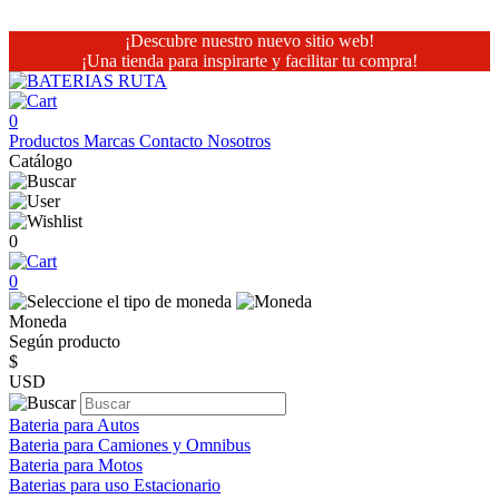
¡Descubre nuestro nuevo sitio web!
¡Una tienda para inspirarte y facilitar tu compra!
0
Productos
Marcas
Contacto
Nosotros
Catálogo
0
0
Moneda
Según producto
$
USD
Bateria para Autos
Bateria para Camiones y Omnibus
Bateria para Motos
Baterias para uso Estacionario