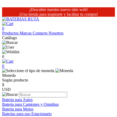
¡Descubre nuestro nuevo sitio web!
¡Una tienda para inspirarte y facilitar tu compra!
0
Productos
Marcas
Contacto
Nosotros
Catálogo
0
0
Moneda
Según producto
$
USD
Bateria para Autos
Bateria para Camiones y Omnibus
Bateria para Motos
Baterias para uso Estacionario