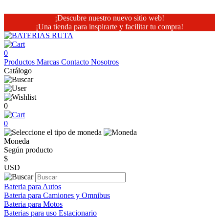
¡Descubre nuestro nuevo sitio web!
¡Una tienda para inspirarte y facilitar tu compra!
0
Productos
Marcas
Contacto
Nosotros
Catálogo
0
0
Moneda
Según producto
$
USD
Bateria para Autos
Bateria para Camiones y Omnibus
Bateria para Motos
Baterias para uso Estacionario