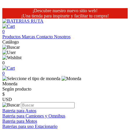
¡Descubre nuestro nuevo sitio web!
¡Una tienda para inspirarte y facilitar tu compra!
0
Productos
Marcas
Contacto
Nosotros
Catálogo
0
0
Moneda
Según producto
$
USD
Bateria para Autos
Bateria para Camiones y Omnibus
Bateria para Motos
Baterias para uso Estacionario