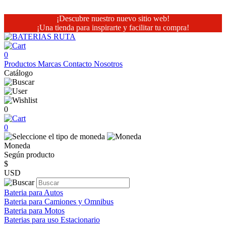
¡Descubre nuestro nuevo sitio web!
¡Una tienda para inspirarte y facilitar tu compra!
0
Productos
Marcas
Contacto
Nosotros
Catálogo
0
0
Moneda
Según producto
$
USD
Bateria para Autos
Bateria para Camiones y Omnibus
Bateria para Motos
Baterias para uso Estacionario