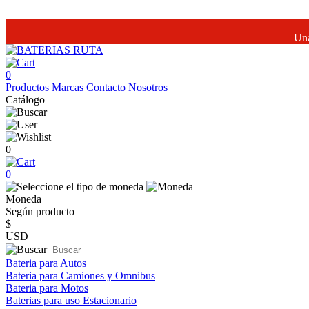
Una
0
Productos
Marcas
Contacto
Nosotros
Catálogo
0
0
Moneda
Según producto
$
USD
Bateria para Autos
Bateria para Camiones y Omnibus
Bateria para Motos
Baterias para uso Estacionario