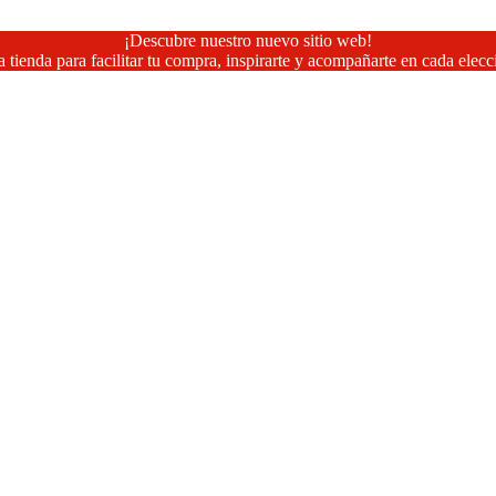
¡Descubre nuestro nuevo sitio web!
 tienda para facilitar tu compra, inspirarte y acompañarte en cada elecc