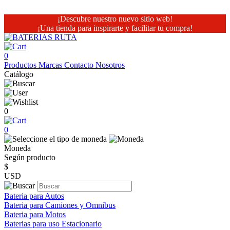
¡Descubre nuestro nuevo sitio web!
¡Una tienda para inspirarte y facilitar tu compra!
0
Productos
Marcas
Contacto
Nosotros
Catálogo
0
0
Moneda
Según producto
$
USD
Bateria para Autos
Bateria para Camiones y Omnibus
Bateria para Motos
Baterias para uso Estacionario