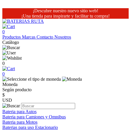
¡Descubre nuestro nuevo sitio web!
¡Una tienda para inspirarte y facilitar tu compra!
0
Productos
Marcas
Contacto
Nosotros
Catálogo
0
0
Moneda
Según producto
$
USD
Bateria para Autos
Bateria para Camiones y Omnibus
Bateria para Motos
Baterias para uso Estacionario