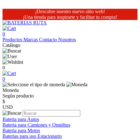
¡Descubre nuestro nuevo sitio web!
¡Una tienda para inspirarte y facilitar tu compra!
0
Productos
Marcas
Contacto
Nosotros
Catálogo
0
0
Moneda
Según producto
$
USD
Bateria para Autos
Bateria para Camiones y Omnibus
Bateria para Motos
Baterias para uso Estacionario