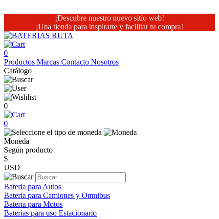
¡Descubre nuestro nuevo sitio web!
¡Una tienda para inspirarte y facilitar tu compra!
0
Productos
Marcas
Contacto
Nosotros
Catálogo
0
0
Moneda
Según producto
$
USD
Bateria para Autos
Bateria para Camiones y Omnibus
Bateria para Motos
Baterias para uso Estacionario