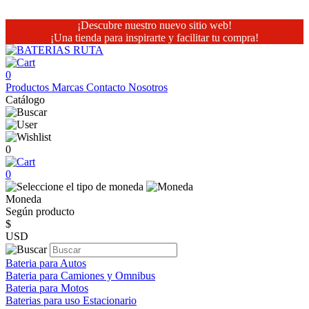
¡Descubre nuestro nuevo sitio web!
¡Una tienda para inspirarte y facilitar tu compra!
0
Productos
Marcas
Contacto
Nosotros
Catálogo
0
0
Moneda
Según producto
$
USD
Bateria para Autos
Bateria para Camiones y Omnibus
Bateria para Motos
Baterias para uso Estacionario