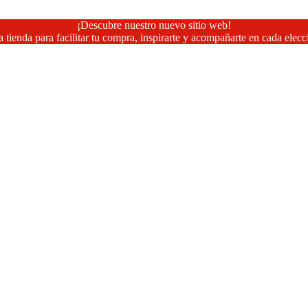
¡Descubre nuestro nuevo sitio web!
 tienda para facilitar tu compra, inspirarte y acompañarte en cada elecc