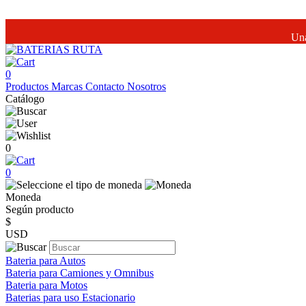
Una
0
Productos
Marcas
Contacto
Nosotros
Catálogo
0
0
Moneda
Según producto
$
USD
Bateria para Autos
Bateria para Camiones y Omnibus
Bateria para Motos
Baterias para uso Estacionario